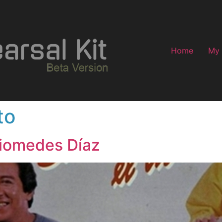
Home
My
to
Diomedes Díaz