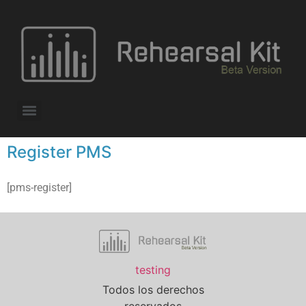
Register PMS
[pms-register]
testing
Todos los derechos
reservados