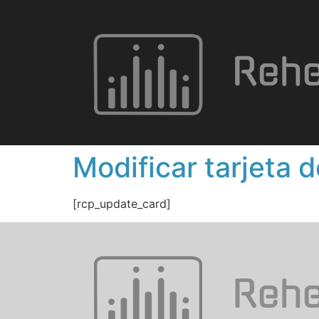
Modificar tarjeta d
[rcp_update_card]