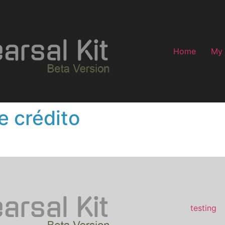
Home
My
e crédito
testing